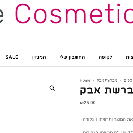
ות
לקופה
החשבון שלי
המגזין
SALE
וספים
»
מברשת אבק
»
Home
רשת אבק
₪
25.00