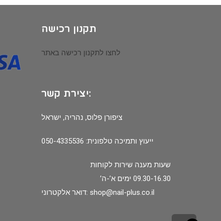
תקנון רכישה
לחצו לתקנון רכישה באתר
יצירת קשר:
ציפורן פלוס, נהריה, ישראל
ייעוץ ותמיכה טלפונית: 050-4335536
שעות מענה שירות לקוחות
09.30-16.30 ימים א’-ה’
shop@nail-plus.co.il
דואר אלקטרוני: