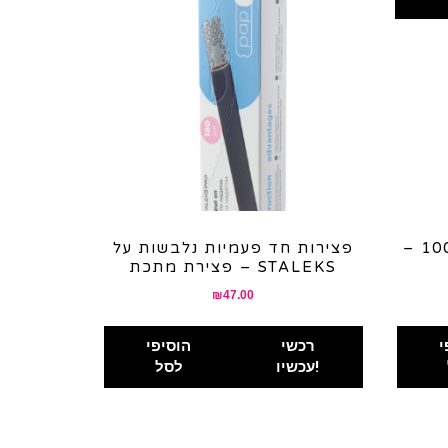
פצירה ברמת גסות 100/100 –
פצירות חד פעמיות נלבשות על
פצירת מתכת – STALEKS
₪
47.00
י
רכשי
הוסיפי
עכשיו!
לסל