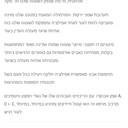
אלרגנית; זה מה שנותן לשעווה שלנו זה “מקל”.
תערובת שמני ירקות: הפורמולה המוגנת בפטנט שלנו מזינה
ומעניקה לחות לעור לאחר אפילציה ומספקת לשעווה שלנו כוח
אחיזת שיער מעולה העדין בעור.
טיטניום דו חמצני: מייצר שעווה שמנת ועדינה מאוד המתפשטת
בקלות, מפחיתה כאבים ואדמומיות גם באזורים הרגישים ביותר
ומבטיחה אחיזה מעולה בשיער.
תחמוצת אבץ: מאפשרת אפילציה חלקה ויעילה בכל פעם בשל
תכונותיו הסופגות והמרגיעות.
שמן אבוקדו: עם הריכוזים הגבוהים שלו של נוגדי חמצון וויטמינים A,
D ו- E, מרכיב מרפא זה הוא קוטל חיידקים ומרגיע במיוחד, במיוחד
לעור רגיש.