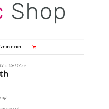
מורות מומלצ
LY
»
30637 Goth
th
קנו את המוצר ותרוויחו 4 נקודות!
ברכישה מעל 500 ש"ח תרוויחו 9 נקודות!