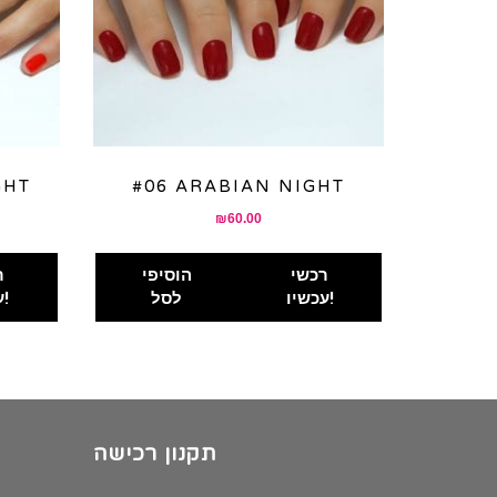
GHT
#06 ARABIAN NIGHT
nt
₪
60.00
רכשי
הוסיפי
ר
00.
עכשיו!
לסל
עכשיו!
תקנון רכישה