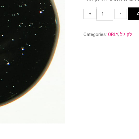
30637
+
-
Goth
quantity
לק ג'ל
,
ORLY
Categories: