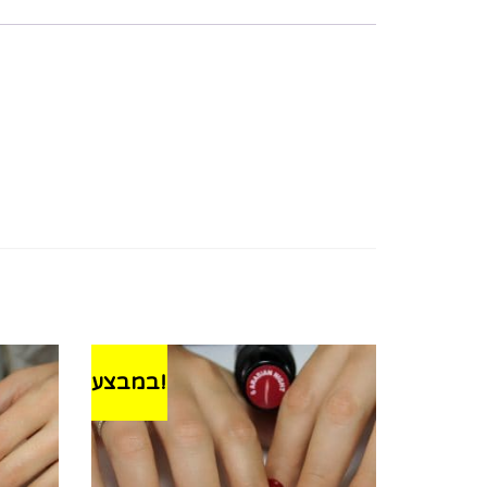
במבצע!