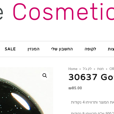
ות
לקופה
החשבון שלי
המגזין
SALE
OR
»
חנות
»
לק ג'ל
»
Home
30637 Go
₪
85.00