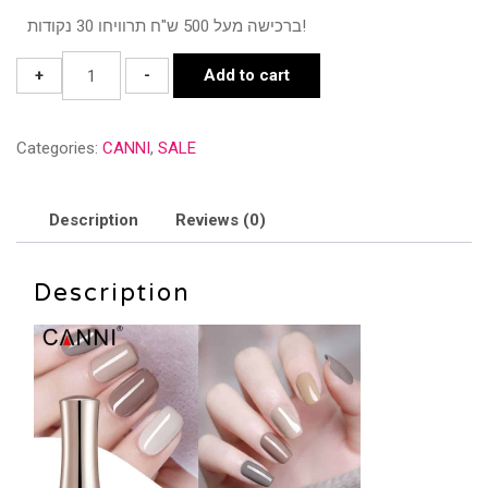
ברכישה מעל 500 ש"ח תרוויחו 30 נקודות!
CANNI
+
-
Add to cart
-
סדרת
Categories:
CANNI
,
SALE
6
גווני
קפה
Description
Reviews (0)
חלבי
-
Description
MILK
TEA
quantity