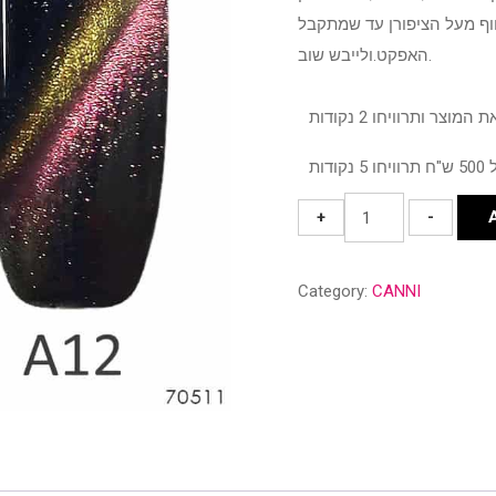
חוף מעל הציפורן עד שמתקבל
האפקט.ולייבש שוב.
CANNI
+
-
-
עין
Category:
CANNI
החתול
A12
quantity