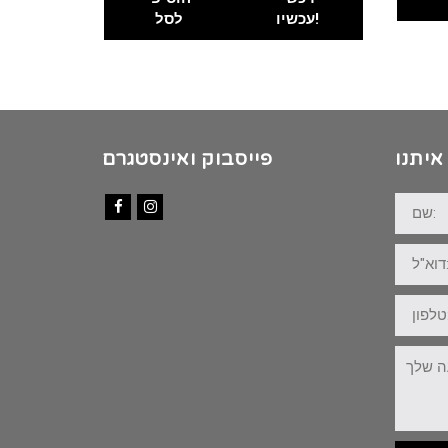
עכשיו!
לסל
איתנו
פייסבוק ואינסטגרם
שם:
Facebook
Instagram
דוא"ל:
טלפון:
ההודעה
שלך: