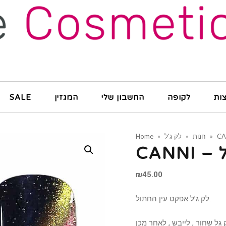
ות
לקופה
החשבון שלי
המגזין
SALE
CA
»
חנות
»
לק ג'ל
»
Home
₪
45.00
לק ג’ל אפקט עין החתול.
גל שחור , לייבש , לאחר מכן