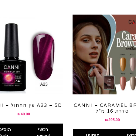
CANNI – CARAMEL 
CANNI – עין החתול A23 – 5D
סדרת 16 מ”ל
₪
40.00
₪
295.00
רכשי
הוסיפ
כשי
הוסיפי
עכשיו!
לסל