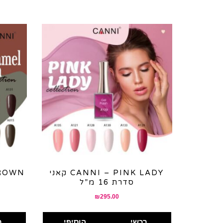
קאני CANNI – PINK LADY
BROWN
סדרת 16 מ”ל
₪
295.00
רכשי
הוסיפי
ר