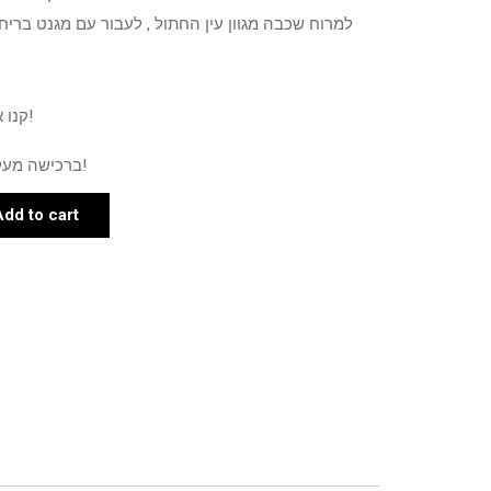
למרוח שכבה מגוון עין החתול , לעבור עם מגנט ברי
קנו את המוצר ותרוויחו 2 נקודות!
ברכישה מעל 500 ש"ח תרוויחו 5 נקודות!
Add to cart