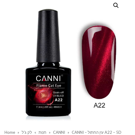
CANNI – עין החתול A22 – 5D
»
CANNI
»
חנות
»
לק ג'ל
»
Home