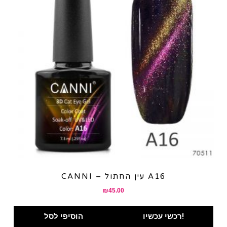
CANNI – עין החתול A16
₪
45.00
רכשי עכשיו!
הוסיפי לסל