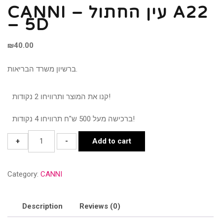
CANNI – עין החתול A22
– 5D
₪
40.00
ברשיון משרד הבריאות.
קנו את המוצר ותרוויחו 2 נקודות!
ברכישה מעל 500 ש"ח תרוויחו 4 נקודות!
CANNI
+
-
Add to cart
-
עין
Category:
CANNI
החתול
A22
-
Description
Reviews (0)
5D