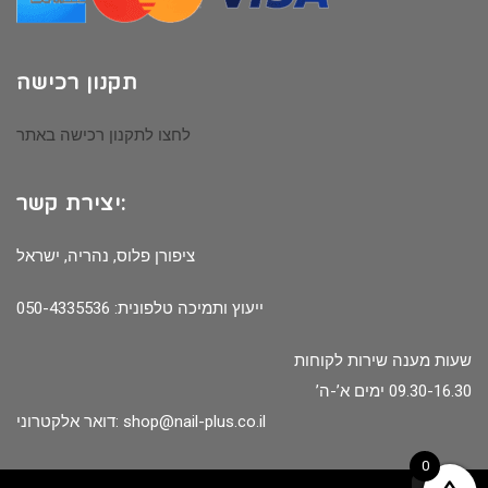
תקנון רכישה
לחצו לתקנון רכישה באתר
יצירת קשר:
ציפורן פלוס, נהריה, ישראל
ייעוץ ותמיכה טלפונית: 050-4335536
שעות מענה שירות לקוחות
09.30-16.30 ימים א’-ה’
shop@nail-plus.co.il
דואר אלקטרוני:
0