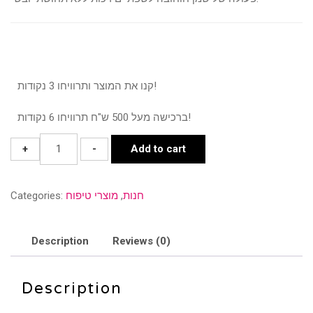
קנו את המוצר ותרוויחו 3 נקודות!
ברכישה מעל 500 ש"ח תרוויחו 6 נקודות!
EVERLASTING
+
-
Add to cart
NO.5
-
חנות
,
מוצרי טיפוח
Categories:
אודם
עמיד
מט
Description
Reviews (0)
-
LAYLA
Description
MILANO