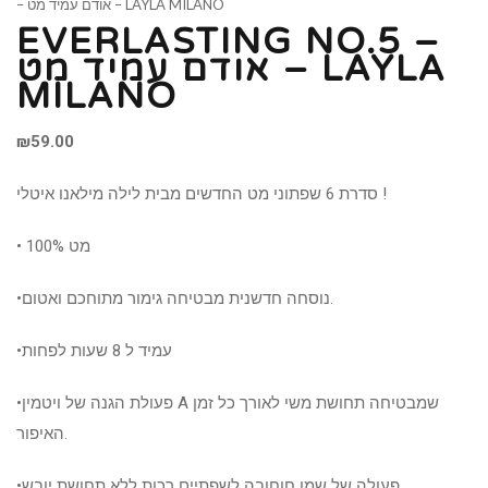
– אודם עמיד מט – LAYLA MILANO
EVERLASTING NO.5 –
אודם עמיד מט – LAYLA
MILANO
₪
59.00
סדרת 6 שפתוני מט החדשים מבית לילה מילאנו איטלי !
• 100% מט
•נוסחה חדשנית מבטיחה גימור מתוחכם ואטום.
•עמיד ל 8 שעות לפחות
•פעולת הגנה של ויטמין A שמבטיחה תחושת משי לאורך כל זמן
האיפור.
•פעולה של שמן חוחובה לשפתיים רכות ללא תחושת יובש.