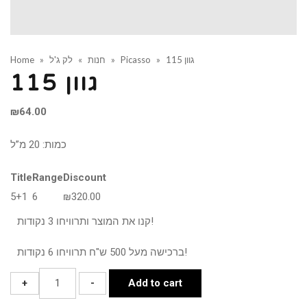
גוון 115
»
Picasso
»
חנות
»
לק ג'ל
»
Home
גוון 115
₪
64.00
כמות: 20 מ”ל
Title
Range
Discount
5+1
6
₪
320.00
קנו את המוצר ותרוויחו 3 נקודות!
ברכישה מעל 500 ש"ח תרוויחו 6 נקודות!
גוון
+
-
Add to cart
115