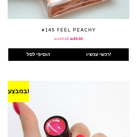
#145 FEEL PEACHY
Original
Current
₪
100.00
₪
89.00
price
price
was:
is:
רכשי עכשיו!
הוסיפי לסל
₪100.00.
₪89.00.
במבצע!