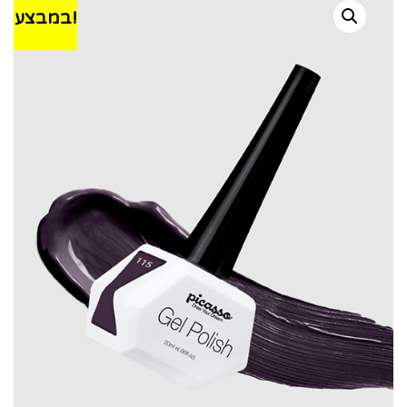
במבצע!