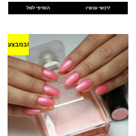
was:
is:
רכשי עכשיו!
הוסיפי לסל
₪100.00.
₪89.00.
במבצע!